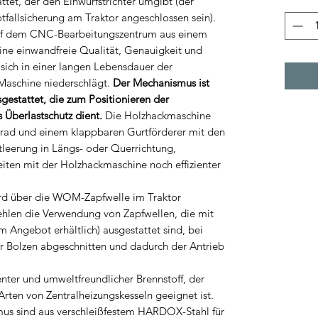
ttet, der den Einwurfstrichter umgibt (der
tfallsicherung am Traktor angeschlossen sein).
f dem CNC-Bearbeitungszentrum aus einem
eine einwandfreie Qualität, Genauigkeit und
 sich in einer langen Lebensdauer der
aschine niederschlägt.
Der Mechanismus ist
estattet, die zum Positionieren der
s Überlastschutz dient.
Die Holzhackmaschine
ad und einem klappbaren Gurtförderer mit den
tleerung in Längs- oder Querrichtung,
iten mit der Holzhackmaschine noch effizienter
rd über die WOM-Zapfwelle im Traktor
ehlen die Verwendung von Zapfwellen, die mit
m Angebot erhältlich) ausgestattet sind, bei
r Bolzen abgeschnitten und dadurch der Antrieb
ienter und umweltfreundlicher Brennstoff, der
 Arten von Zentralheizungskesseln geeignet ist.
us sind aus verschleißfestem HARDOX-Stahl für