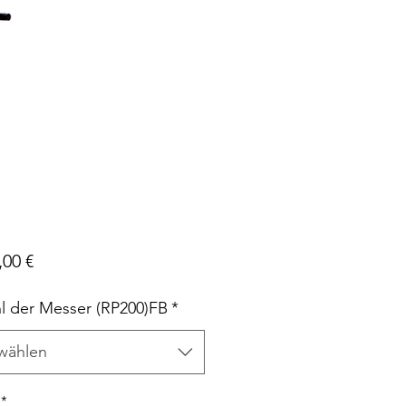
Preis
,00 €
l der Messer (RP200)FB
*
wählen
*