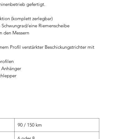
inenbetrieb gefertigt.
ktion (komplett zerlegbar)
ein Schwungrad/eine Riemenscheibe
hen den Messern
inem Profil verstärkter Beschickungstrichter mit
rofilen
n Anhänger
chlepper
90 / 150 km
6 oder 8