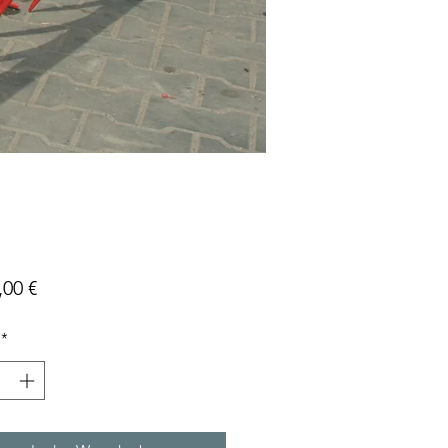
Preis
,00 €
*