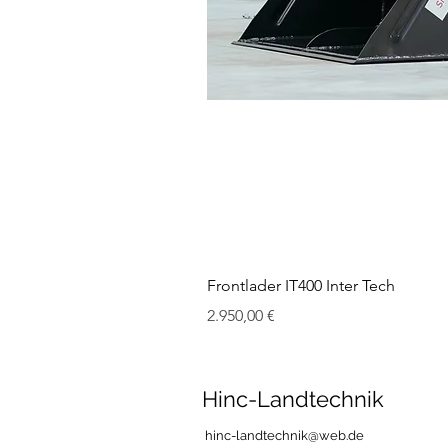
Frontlader IT400 Inter Tech
Preis
2.950,00 €
Hinc-Landtechnik
hinc-landtechnik@web.de