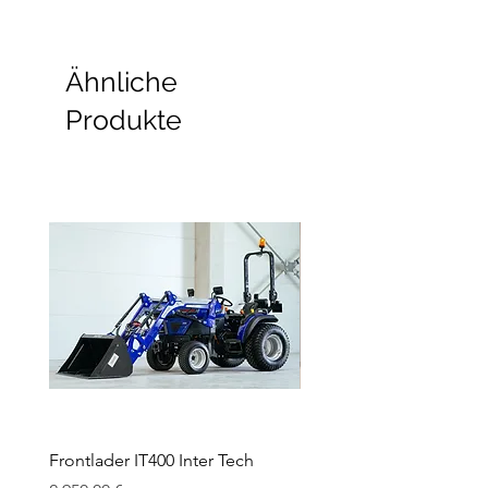
Ähnliche
Produkte
Frontlader IT400 Inter Tech
Frontlader IT800 INTER