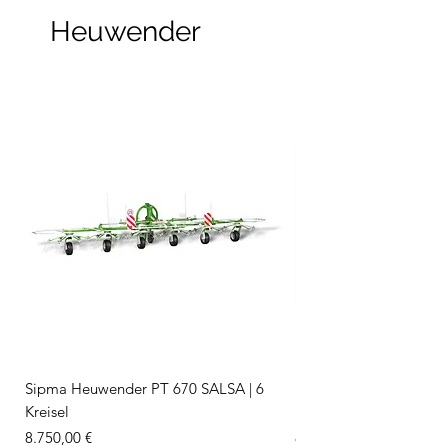
Heuwender
Sipma Heuwender PT 670 SALSA | 6
Sipma Heuwender PT 5
Kreisel
Kreisel
Preis
Preis
8.750,00 €
8.600,00 €