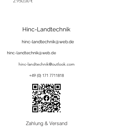
Preis
Preis
2.950,00 €
3.450,00 €
Hinc-Landtechnik
hinc-landtechnik@web.de
hinc-landtechnik@web.de
hinc-landtechnik@outlook.com
+49 (0) 171 7711818
Zahlung & Versand