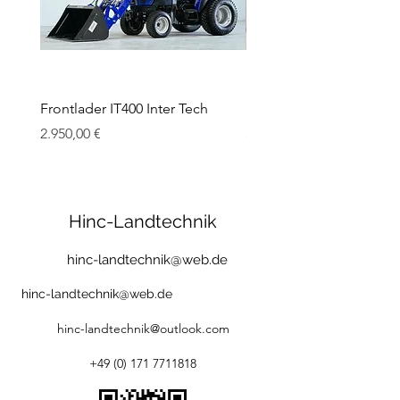
Frontlader IT400 Inter Tech
Frontlader IT800 INTER
Preis
Preis
2.950,00 €
3.450,00 €
Hinc-Landtechnik
hinc-landtechnik@web.de
hinc-landtechnik@web.de
hinc-landtechnik@outlook.com
+49 (0) 171 7711818